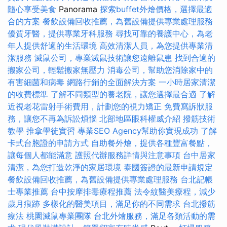
隨心享受美食
Panorama
探索buffet外燴價格，選擇最適
合的方案
餐飲設備回收推薦，為舊設備提供專業處理服務
優質牙醫，提供專業牙科服務
尋找可靠的養護中心，為老
年人提供舒適的生活環境
高效清潔人員，為您提供專業清
潔服務
滅鼠公司，專業滅鼠技術讓您遠離鼠患
找到合適的
搬家公司，輕鬆搬家無壓力
消毒公司，幫助您消除家中的
有害細菌和病毒
網路行銷的全面解決方案
一小時居家清潔
的收費標準
了解不同類型的養老院，讓您選擇最合適
了解
近視老花雷射手術費用，計劃您的視力矯正
免費寫訴狀服
務，讓您不再為訴訟煩惱
北部地區眼科權威介紹
撥筋技術
教學
推拿學徒實習
專業SEO Agency幫助你實現成功
了解
卡式台胞證的申請方式
自助餐外燴，提供各種豐富餐點，
讓每個人都能滿意
護照代辦服務詳情與注意事項
台中居家
清潔，為您打造乾淨的家居環境
泰國簽證的最新申請規定
餐飲設備回收推薦，為舊設備提供專業處理服務
台北記帳
士專業推薦
台中按摩排毒療程推薦
法令紋醫美療程，減少
歲月痕跡
多樣化的醫美項目，滿足你的不同需求
台北撥筋
療法
桃園滅鼠專業團隊
台北外燴服務，滿足各類活動的需