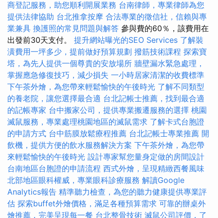
商登記服務，助您順利開展業務
台南律師，專業律師為您
提供法律協助
台北推拿按摩
合法專業的徵信社，信賴與專
業兼具
換護照的常見問題與解答
參與費的60％，該費用在
出發前30天支付。
提升網站曝光的SEO Services
了解裝
潢費用一坪多少，提前做好預算規劃
撥筋技術課程
探索寶
塔，為先人提供一個尊貴的安放場所
牆壁漏水緊急處理，
掌握應急修復技巧，減少損失
一小時居家清潔的收費標準
下午茶外燴，為您帶來輕鬆愉快的午後時光
了解不同類型
的養老院，讓您選擇最合適
台北記帳士推薦，找到最合適
的記帳專家
台中搬家公司，提供專業搬遷服務的選擇
桃園
滅鼠服務，專業處理桃園地區的滅鼠需求
了解卡式台胞證
的申請方式
台中筋膜放鬆療程推薦
台北記帳士專業推薦
開
飲機，提供方便的飲水服務解決方案
下午茶外燴，為您帶
來輕鬆愉快的午後時光
設計專家幫您量身定做的房間設計
台南地區台胞證的申請流程
西式外燴，呈現精緻西餐風味
北部地區眼科權威，專業眼科診療服務
解讀Google
Analytics報告
精準聽力檢查，為您的聽力健康提供專業評
估
探索buffet外燴價格，滿足各種預算需求
可靠的辦桌外
燴推薦，完美呈現每一餐
台北整骨技術
滅鼠公司評價，了