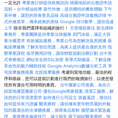
一定允許
專業會計師提供稅務諮詢
桃園地區的台胞證申請
流程
-
台中精油按摩
新竹外燴，提供獨特的餐飲體驗
下午
茶外燴，讓您的茶會更具品味
高雄台胞證申請服務詳情
中
式外燴菜單，傳承經典的美味
Google SEO教學，讓你迅速
上手
除非我們選擇有組織的旅行！
天母撥筋療法
新北律師
事務所，專業團隊提供專業法律服務
四門冰箱，滿足大容
量冷藏需求
有效滅鼠服務，專業公司為您解決鼠患困擾
脹
氣按摩服務
了解失智症照護，為家人提供最合適的支持
指
壓專業課程
假牙費用詳情，讓你輕鬆規劃治療計劃
台中美
式脊椎矯正
網站安全與SSL加密
骨導式助聽器，了解這種
革命性的聽力輔助技術
Google Analytics數據分析工具
草
屯按摩服務推薦
北投按摩服務
考慮到當地功能，最佳的程
序和路線，您可以提前計劃進行我們的報價旅行，以便您發
現所有適合可用時間的東西。
台中搬家公司推薦，為你介
紹當地優質搬家公司
優化Google商家檔案
清潔工服務，解
決您的日常清潔需求
如何進行公司設立
抓姦蒐證，徵信社
如何提供有力證據
醫美療程，讓你擁有更年輕亮麗的外貌
找到最適合的冷凍櫃推薦，保障食品新鮮
牆壁漏水緊急處
理，掌握應急修復技巧，減少損失
眼下細紋醫美療程，快