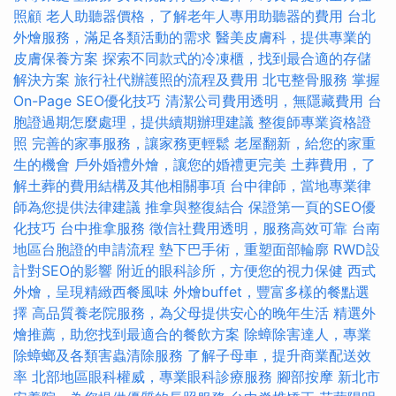
照顧
老人助聽器價格，了解老年人專用助聽器的費用
台北
外燴服務，滿足各類活動的需求
醫美皮膚科，提供專業的
皮膚保養方案
探索不同款式的冷凍櫃，找到最合適的存儲
解決方案
旅行社代辦護照的流程及費用
北屯整骨服務
掌握
On-Page SEO優化技巧
清潔公司費用透明，無隱藏費用
台
胞證過期怎麼處理，提供續期辦理建議
整復師專業資格證
照
完善的家事服務，讓家務更輕鬆
老屋翻新，給您的家重
生的機會
戶外婚禮外燴，讓您的婚禮更完美
土葬費用，了
解土葬的費用結構及其他相關事項
台中律師，當地專業律
師為您提供法律建議
推拿與整復結合
保證第一頁的SEO優
化技巧
台中推拿服務
徵信社費用透明，服務高效可靠
台南
地區台胞證的申請流程
墊下巴手術，重塑面部輪廓
RWD設
計對SEO的影響
附近的眼科診所，方便您的視力保健
西式
外燴，呈現精緻西餐風味
外燴buffet，豐富多樣的餐點選
擇
高品質養老院服務，為父母提供安心的晚年生活
精選外
燴推薦，助您找到最適合的餐飲方案
除蟑除害達人，專業
除蟑螂及各類害蟲清除服務
了解子母車，提升商業配送效
率
北部地區眼科權威，專業眼科診療服務
腳部按摩
新北市