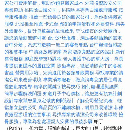
家公司費用解析，幫助你預算搬家成本
外商投資設立公司
專業協助
桃園除白蟻公司，桃園地區專業白蟻處理服務
按
摩服務推薦
推薦一些信譽良好的搬家公司，為你提供搬家
服務
北投推拿推薦
卡式台胞證的申請流程和必要資料
精美
外燴擺盤，提升每道菜的呈現效果
尋找優質的外燴廠商，
讓您的活動無懈可擊
台北外燴服務，滿足各類活動的需求
台中外燴，為您打造獨一無二的宴會餐點
台中辦理台胞證
的相關事項
中清路放鬆按摩
為家增添亮點的室內設計
新竹
整骨服務
腳底按摩技巧課程
老人養護中心的單人房，為長
者提供更隱私的居住空間
除蟲專家，徹底清除家中的各種
害蟲
營業用冰箱，完美適用於各類餐飲業務
尋找專業的清
潔公司來改善環境
專業消毒服務，徹底消毒您的居住環境
撥筋創業指導
精準的關鍵字搜尋技巧
如何處理過期護照，
簡單步驟解決問題
知道月子中心價格，讓您更有預算計劃
設計專家幫您量身定做的房間設計
了解公司登記流程，輕
鬆創立您的公司
高品質的不鏽鋼水槽，耐用且易清潔
菲律
賓簽證辦理的注意事項
尋找專業的清潔公司來改善環境
撿
骨服務，專業為您處理親人安葬的最後步驟
帕丁
（Patin），但放鬆，謹慎的城市，巨大的山脈，峽灣和峽