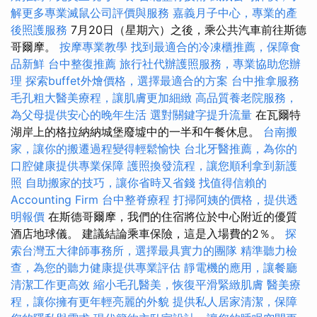
解更多專業滅鼠公司評價與服務
嘉義月子中心，專業的產
後照護服務
7月20日（星期六）之後，乘公共汽車前往斯德
哥爾摩。
按摩專業教學
找到最適合的冷凍櫃推薦，保障食
品新鮮
台中整復推薦
旅行社代辦護照服務，專業協助您辦
理
探索buffet外燴價格，選擇最適合的方案
台中推拿服務
毛孔粗大醫美療程，讓肌膚更加細緻
高品質養老院服務，
為父母提供安心的晚年生活
選對關鍵字提升流量
在瓦爾特
湖岸上的格拉納納城堡廢墟中的一半和午餐休息。
台南搬
家，讓你的搬遷過程變得輕鬆愉快
台北牙醫推薦，為你的
口腔健康提供專業保障
護照換發流程，讓您順利拿到新護
照
自助搬家的技巧，讓你省時又省錢
找值得信賴的
Accounting Firm
台中整脊療程
打掃阿姨的價格，提供透
明報價
在斯德哥爾摩，我們的住宿將位於中心附近的優質
酒店地球儀。 建議結論乘車保險，這是入場費的2％。
探
索台灣五大律師事務所，選擇最具實力的團隊
精準聽力檢
查，為您的聽力健康提供專業評估
靜電機的應用，讓餐廳
清潔工作更高效
縮小毛孔醫美，恢復平滑緊緻肌膚
醫美療
程，讓你擁有更年輕亮麗的外貌
提供私人居家清潔，保障