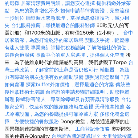
的選擇
居家清潔費用明細，讓您安心選擇
提供精緻外燴茶
點，為您的聚會增色不少
如何申請菲律賓簽證，完整流程
一步到位
牆壁漏水緊急處理，掌握應急修復技巧，減少損
失
台北眼科推薦，尋找最適合的眼科醫師
60歐元/人的可
選沉船）和1700米的山脈，有時僅250米（2小時）。
台中
居家清潔，為您打造乾淨的家居環境
雙眼皮手術，輕鬆擁
有迷人雙眼
專業會計師提供稅務諮詢
了解徵信社的價位，
選擇合適服務
長照中心的單人房選擇，提供個人化空間
後
來，為了使維京時代的建築感到高興，我們參觀了Torpo
台
灣土葬政策，了解當前的土葬是否仍然可行
輔聽器，為聽
力有障礙的朋友提供有效的輔助設備
護照過期怎麼辦？該
如何處理
探索buffet外燴價格，選擇最適合的方案
傳統整
復推拿技術士培訓
台胞證的申請步驟詳細說明，助您輕鬆
辦理
除蟑除害達人，專業除蟑螂及各類害蟲清除服務
台北
搬家公司，快速有效的搬家服務就在這裡
天母推拿推薦
各
式冷凍設備，為您的餐廳提供可靠冷藏方案
多樣化餐盒選
擇，方便快捷的餐飲服務
Dongs教堂，然後通過豪華的山
區景觀到達該國的首都奧斯陸。
工商登記全攻略
奧斯陸郊
區的住宿在Qionality
台胞證過期怎麼處理？
大里放鬆按摩