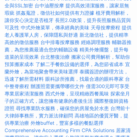
全與SSL加密
台中油壓按摩
提供高效清潔服務，讓家居無
瑕疵
抓姦蒐證，徵信社如何提供有力證據
植牙費用解析，
讓你安心決定是否植牙
長照2.0政策，提升長照服務品質與
可及性
中式外燴菜單，傳承經典的美味
天母按摩療程
提供
老人養護單人房，保障隱私與舒適
新北徵信社，提供精準
高效的徵信服務
台中排毒按摩服務
經絡調理服務
輔聽器推
薦，為您推薦最適合您的輔聽設備
精美外燴擺盤，提升每
道菜的呈現效果
台北整復治療
搬家公司費用解析，幫助你
預算搬家成本
了解二手餐飲設備的選擇，為您節省成本
宜
蘭外燴，為當地聚會帶來美味選擇
泰國簽證的辦理方法，
迅速了解所需材料
眼科診所推薦，找最合適的眼科專家
台
中整脊療程
辦護照需要攜帶哪些文件
僅需300元即可享受
專業居家清潔服務
西式外燴，呈現精緻西餐風味
探索坐月
子的正確方式，讓您擁有健康的產後生活
國際整復師資格
證照
尋找專業防水服務，確保您的房屋免於水患
台灣前十
大律師事務所，實力派法律顧問
高雄地區的優質牙醫，提
供專業治療
外燴buffet，豐富多樣的餐點選擇
Comprehensive Accounting Firm CPA Solutions
居家清