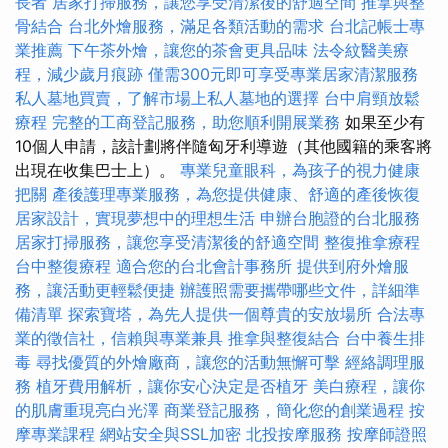
長者
居家打掃服務，讓您享受清潔後的舒適空間
推拿與整
骨結合
台北外燴服務，滿足各類活動的需求
台北記帳士專
業推薦
下午茶外燴，讓您的茶會更具品味
法令紋醫美療
程，減少歲月痕跡
僅需300元即可享受專業居家清潔服務
私人墓地買賣，了解市場上私人墓地的選擇
台中肩頸放鬆
療程
完整的工商登記服務，助您順利開展業務
如果至少有
10個人申請，該計劃將伴隨匈牙利導遊（其他國籍的乘客將
出現在收集巴士上）。
專業兒童眼科，為孩子的視力健康
把關
產後護理專業服務，為您提供健康、舒適的產後恢復
居家設計，實現夢想中的理想生活
申辦台胞證的台北服務
居家打掃服務，讓您享受清潔後的舒適空間
整復推拿療程
台中整復療程
適合您的台北會計事務所
提供到府外燴服
務，讓活動更輕鬆便捷
辦護照需要攜帶哪些文件，詳細準
備清單
探索寶塔，為先人提供一個尊貴的安放場所
合法專
業的徵信社，信賴與專業兼具
推拿與整復結合
台中養生排
毒
尋找優質的外燴廠商，讓您的活動無懈可擊
經絡調理服
務
植牙費用解析，讓你安心決定是否植牙
美白療程，讓你
的肌膚重現亮白光澤
商業登記服務，簡化您的創業過程
按
摩專業課程
網站安全與SSL加密
北投按摩服務
按摩師證照