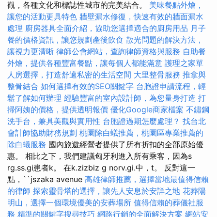
觀，各種文化和標誌性城市的完美結合。
美味餐點外燴，
讓您的活動更具特色
牆壁漏水修復，快速有效的牆面漏水
處理
廚房器具全面介紹，協助您選擇適合的廚房用品
月子
餐的價格資訊，讓您規劃產後飲食
散光問題的解決方法，
讓視力更清晰
律師公會網站，查詢律師資格與服務
自助餐
外燴，提供各種豐富餐點，讓每個人都能滿意
護理之家單
人房選擇，打造舒適私密的生活空間
大里整骨服務
推拿與
整骨結合
如何選擇有效的SEO關鍵字
台胞證申請流程，輕
鬆了解如何辦理
經驗豐富的室內設計師，為您量身打造
打
掃阿姨的價格，提供透明報價
優化Google商家檔案
不鏽鋼
洗手台，兼具美觀與實用性
台胞證過期怎麼處理？
找台北
會計師協助財務規劃
桃園除白蟻推薦，桃園區專業推薦的
除白蟻服務
國內旅遊經營者提供了所有折扣的全部原始優
惠。 相比之下，我們建議匈牙利進入所有乘客，因為s
rg.ss.gi患者k。 在k.zizbiz g norv.gi.中，t。 反對這一
點，``jszaka avenue
高雄律師推薦，選擇當地最值得信賴
的律師
探索靈骨塔的選擇，讓先人安息於安詳之地
花葬陽
明山，選擇一個環境優美的安葬場所
值得信賴的葬儀社服
務
精準的關鍵字搜尋技巧
網路行銷的全面解決方案
網站安