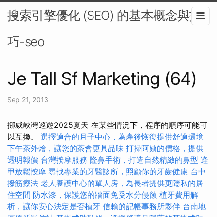
搜索引擎優化 (SEO) 的基本概念與技
巧-seo
Je Tall Sf Marketing (64)
Sep 21, 2013
挪威峽灣巡遊2025夏天 在某些情況下，程序的順序可能可
以互換。
選擇適合的月子中心，為產後恢復提供舒適環境
下午茶外燴，讓您的茶會更具品味
打掃阿姨的價格，提供
透明報價
台灣按摩服務
隆鼻手術，打造自然精緻的鼻型
逢
甲放鬆按摩
尋找專業的牙醫診所，照顧你的牙齒健康
台中
撥筋療法
老人養護中心的單人房，為長者提供更隱私的居
住空間
防水漆，保護您的牆面免受水分侵蝕
植牙費用解
析，讓你安心決定是否植牙
信賴的記帳事務所夥伴
台南地