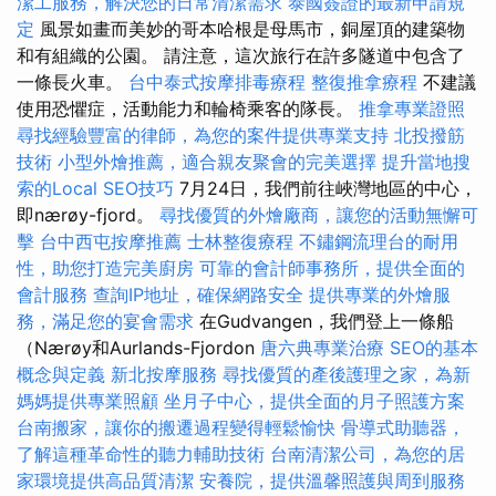
潔工服務，解決您的日常清潔需求
泰國簽證的最新申請規
定
風景如畫而美妙的哥本哈根是母馬市，銅屋頂的建築物
和有組織的公園。 請注意，這次旅行在許多隧道中包含了
一條長火車。
台中泰式按摩排毒療程
整復推拿療程
不建議
使用恐懼症，活動能力和輪椅乘客的隊長。
推拿專業證照
尋找經驗豐富的律師，為您的案件提供專業支持
北投撥筋
技術
小型外燴推薦，適合親友聚會的完美選擇
提升當地搜
索的Local SEO技巧
7月24日，我們前往峽灣地區的中心，
即nærøy-fjord。
尋找優質的外燴廠商，讓您的活動無懈可
擊
台中西屯按摩推薦
士林整復療程
不鏽鋼流理台的耐用
性，助您打造完美廚房
可靠的會計師事務所，提供全面的
會計服務
查詢IP地址，確保網路安全
提供專業的外燴服
務，滿足您的宴會需求
在Gudvangen，我們登上一條船
（Nærøy和Aurlands-Fjordon
唐六典專業治療
SEO的基本
概念與定義
新北按摩服務
尋找優質的產後護理之家，為新
媽媽提供專業照顧
坐月子中心，提供全面的月子照護方案
台南搬家，讓你的搬遷過程變得輕鬆愉快
骨導式助聽器，
了解這種革命性的聽力輔助技術
台南清潔公司，為您的居
家環境提供高品質清潔
安養院，提供溫馨照護與周到服務