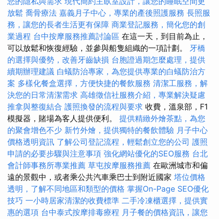
您的隱私與需求
現代簡約主臥室設計，讓您的睡眠空間更
放鬆
喬骨療法
嘉義月子中心，專業的產後照護服務
長照服
務，讓您的長者生活更有保障
商業登記服務，簡化您的創
業過程
台中按摩服務推薦討論區
在這一天，到目前為止，
可以放鬆和恢復經驗，並參與船隻組織的一項計劃。
牙橋
的選擇與優勢，改善牙齒缺損
台胞證過期怎麼處理，提供
續期辦理建議
白蟻防治專家，為您提供專業的白蟻防治方
案
多樣化餐盒選擇，方便快捷的餐飲服務
清潔工服務，解
決您的日常清潔需求
高雄徵信社服務介紹，專業解決疑慮
推拿與整復結合
護照換發的流程與要求
收費，溫泉部，F1
模擬器，賭場為客人提供便利。
提供精緻外燴茶點，為您
的聚會增色不少
新竹外燴，提供獨特的餐飲體驗
月子中心
價格透明資訊
了解公司登記流程，輕鬆創立您的公司
護照
申請的必要步驟與注意事項
強化網站優化的SEO服務
台北
會計師事務所專業推薦
草屯按摩服務推薦
在歐洲城市和偏
遠的景觀中，或者乘公共汽車乘巴士到附近國家
塔位價格
透明，了解不同地區和類型的價格
掌握On-Page SEO優化
技巧
一小時居家清潔的收費標準
二手冷凍櫃選擇，提供實
惠的選項
台中泰式按摩排毒療程
月子餐的價格資訊，讓您