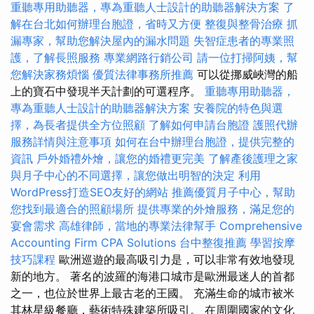
重聽專用助聽器，專為重聽人士設計的助聽器解決方案
了
解在台北如何辦理台胞證，省時又方便
整復與整骨治療
抓
漏專家，幫助您解決屋內的漏水問題
失智症患者的專業照
護，了解長照服務
專業網路行銷公司
請一位打掃阿姨，幫
您解決家務煩惱
優質法律事務所推薦
可以從挪威峽灣的船
上的寶石中發現半天計劃的可選程序。
重聽專用助聽器，
專為重聽人士設計的助聽器解決方案
安養院的特色與選
擇，為長者提供全方位照顧
了解如何申請台胞證
護照代辦
服務詳情與注意事項
如何在台中辦理台胞證，提供完整的
資訊
戶外婚禮外燴，讓您的婚禮更完美
了解產後護理之家
與月子中心的不同選擇，讓您做出明智的決定
利用
WordPress打造SEO友好的網站
推薦優質月子中心，幫助
您找到最適合的照顧場所
提供專業的外燴服務，滿足您的
宴會需求
高雄律師，當地的專業法律幫手
Comprehensive
Accounting Firm CPA Solutions
台中整復推薦
學習按摩
技巧課程
歐洲巡遊的最高吸引力是，可以非常有效地發現
新的地方。 著名的波羅的海港口城市是歐洲最迷人的首都
之一，也位於世界上最古老的王國。 充滿生命的城市被米
其林星級餐廳，藝術特殊建築所吸引。 在周圍國家的文化