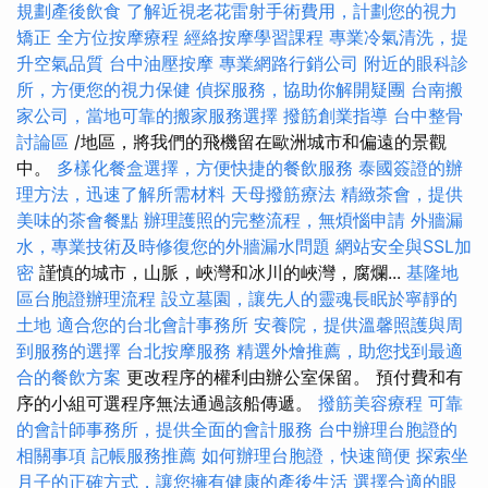
規劃產後飲食
了解近視老花雷射手術費用，計劃您的視力
矯正
全方位按摩療程
經絡按摩學習課程
專業冷氣清洗，提
升空氣品質
台中油壓按摩
專業網路行銷公司
附近的眼科診
所，方便您的視力保健
偵探服務，協助你解開疑團
台南搬
家公司，當地可靠的搬家服務選擇
撥筋創業指導
台中整骨
討論區
/地區，將我們的飛機留在歐洲城市和偏遠的景觀
中。
多樣化餐盒選擇，方便快捷的餐飲服務
泰國簽證的辦
理方法，迅速了解所需材料
天母撥筋療法
精緻茶會，提供
美味的茶會餐點
辦理護照的完整流程，無煩惱申請
外牆漏
水，專業技術及時修復您的外牆漏水問題
網站安全與SSL加
密
謹慎的城市，山脈，峽灣和冰川的峽灣，腐爛...
基隆地
區台胞證辦理流程
設立墓園，讓先人的靈魂長眠於寧靜的
土地
適合您的台北會計事務所
安養院，提供溫馨照護與周
到服務的選擇
台北按摩服務
精選外燴推薦，助您找到最適
合的餐飲方案
更改程序的權利由辦公室保留。 預付費和有
序的小組可選程序無法通過該船傳遞。
撥筋美容療程
可靠
的會計師事務所，提供全面的會計服務
台中辦理台胞證的
相關事項
記帳服務推薦
如何辦理台胞證，快速簡便
探索坐
月子的正確方式，讓您擁有健康的產後生活
選擇合適的眼