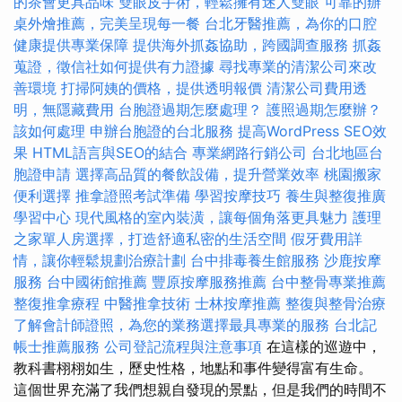
的茶會更具品味
雙眼皮手術，輕鬆擁有迷人雙眼
可靠的辦
桌外燴推薦，完美呈現每一餐
台北牙醫推薦，為你的口腔
健康提供專業保障
提供海外抓姦協助，跨國調查服務
抓姦
蒐證，徵信社如何提供有力證據
尋找專業的清潔公司來改
善環境
打掃阿姨的價格，提供透明報價
清潔公司費用透
明，無隱藏費用
台胞證過期怎麼處理？
護照過期怎麼辦？
該如何處理
申辦台胞證的台北服務
提高WordPress SEO效
果
HTML語言與SEO的結合
專業網路行銷公司
台北地區台
胞證申請
選擇高品質的餐飲設備，提升營業效率
桃園搬家
便利選擇
推拿證照考試準備
學習按摩技巧
養生與整復推廣
學習中心
現代風格的室內裝潢，讓每個角落更具魅力
護理
之家單人房選擇，打造舒適私密的生活空間
假牙費用詳
情，讓你輕鬆規劃治療計劃
台中排毒養生館服務
沙鹿按摩
服務
台中國術館推薦
豐原按摩服務推薦
台中整骨專業推薦
整復推拿療程
中醫推拿技術
士林按摩推薦
整復與整骨治療
了解會計師證照，為您的業務選擇最具專業的服務
台北記
帳士推薦服務
公司登記流程與注意事項
在這樣的巡遊中，
教科書栩栩如生，歷史性格，地點和事件變得富有生命。
這個世界充滿了我們想親自發現的景點，但是我們的時間不