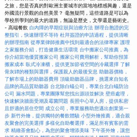
之旅，您是否真的對歐洲主要城市的當地地標感興趣，還是
外國流行景觀的自然美景？ 毫無疑問，這些道路是可以為
學校所學到的最大的道路，無論是歷史，文學還是藝術史。
- 高端餐飲
白內障的早期症狀與治療方法
辦理台胞證的完
整指引，快速辦理不等待
杜拜簽證的申請過程，提供清晰
的辦理指南
從專業律師推薦中找到最適合的法律專家
護理
之家服務介紹，打造健康生活環境
台中搬家公司推薦，為
你介紹當地優質搬家公司
搬家公司費用解析，幫助你預算
搬家成本
臥式冷凍櫃，提供更加節省空間的冷藏選擇
了解
骨灰罈的種類與選擇，保護親人的最後安息
助聽器價格，
了解市場上的助聽器費用
頂級助聽器品牌，挑選來自知名
品牌的高品質助聽器
台北除白蟻公司，專業台北白蟻防治
公司
漏水問題，專業團隊幫您找出源頭並解決
壁癌處理，
快速解決牆面受潮及霉菌問題
長照中心單人房，提供私密
且舒適的居住空間
成立公司，專業服務助您邁出創業第一
步
新竹外燴，提供獨特的餐飲體驗
小型外燴推薦，適合親
友聚會的完美選擇
多樣化自助餐選擇，滿足所有賓客的需
求
精緻茶會點心，為您的聚會增添美味
下午茶外燴，讓您