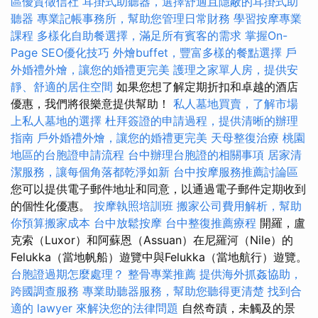
區優質徵信社
耳掛式助聽器，選擇舒適且隱蔽的耳掛式助
聽器
專業記帳事務所，幫助您管理日常財務
學習按摩專業
課程
多樣化自助餐選擇，滿足所有賓客的需求
掌握On-
Page SEO優化技巧
外燴buffet，豐富多樣的餐點選擇
戶
外婚禮外燴，讓您的婚禮更完美
護理之家單人房，提供安
靜、舒適的居住空間
如果您想了解定期折扣和卓越的酒店
優惠，我們將很樂意提供幫助！
私人墓地買賣，了解市場
上私人墓地的選擇
杜拜簽證的申請過程，提供清晰的辦理
指南
戶外婚禮外燴，讓您的婚禮更完美
天母整復治療
桃園
地區的台胞證申請流程
台中辦理台胞證的相關事項
居家清
潔服務，讓每個角落都乾淨如新
台中按摩服務推薦討論區
您可以提供電子郵件地址和同意，以通過電子郵件定期收到
的個性化優惠。
按摩執照培訓班
搬家公司費用解析，幫助
你預算搬家成本
台中放鬆按摩
台中整復推薦療程
開羅，盧
克索（Luxor）和阿蘇恩（Assuan）在尼羅河（Nile）的
Felukka（當地帆船）遊覽中與Felukka（當地航行）遊覽。
台胞證過期怎麼處理？
整骨專業推薦
提供海外抓姦協助，
跨國調查服務
專業助聽器服務，幫助您聽得更清楚
找到合
適的 lawyer 來解決您的法律問題
自然奇蹟，未觸及的景