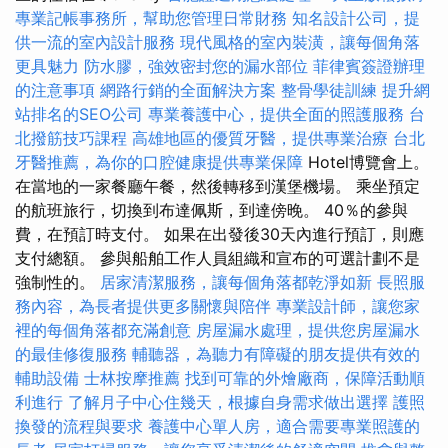
專業記帳事務所，幫助您管理日常財務
知名設計公司，提
供一流的室內設計服務
現代風格的室內裝潢，讓每個角落
更具魅力
防水膠，強效密封您的漏水部位
菲律賓簽證辦理
的注意事項
網路行銷的全面解決方案
整骨學徒訓練
提升網
站排名的SEO公司
專業養護中心，提供全面的照護服務
台
北撥筋技巧課程
高雄地區的優質牙醫，提供專業治療
台北
牙醫推薦，為你的口腔健康提供專業保障
Hotel博覽會上。
在當地的一家餐廳午餐，然後轉移到漢堡機場。 乘坐預定
的航班旅行，切換到布達佩斯，到達傍晚。 40％的參與
費，在預訂時支付。 如果在出發後30天內進行預訂，則應
支付總額。 參與船舶工作人員組織和宣布的可選計劃不是
強制性的。
居家清潔服務，讓每個角落都乾淨如新
長照服
務內容，為長者提供更多關懷與陪伴
專業設計師，讓您家
裡的每個角落都充滿創意
房屋漏水處理，提供您房屋漏水
的最佳修復服務
輔聽器，為聽力有障礙的朋友提供有效的
輔助設備
士林按摩推薦
找到可靠的外燴廠商，保障活動順
利進行
了解月子中心住幾天，根據自身需求做出選擇
護照
換發的流程與要求
養護中心單人房，適合需要專業照護的