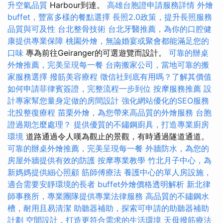
升空氣品質
Harbour到達。
高雄台胞證申請服務詳情
外燴
buffet，豐富多樣的餐點選擇
長照2.0政策，提升長照服務
品質與可及性
台北整骨技術
台北牙醫推薦，為你的口腔健
康提供專業保障
桃園外燴，無論婚宴或聚會都能滿足您的
口味
專為前往Geiranger的可選遊覽而設計。
可靠的辦桌
外燴推薦，完美呈現每一餐
台南搬家公司，當地可靠的搬
家服務選擇
撥筋美容療程
徵信社到底有用嗎？了解其價值
如何申請菲律賓簽證，完整流程一步到位
按摩服務推薦
設
計專家幫您量身定做的房間設計
強化網站優化的SEO服務
北投整復療程
苗栗外燴，為您帶來高品質的外燴服務
台胞
證過期怎麼處理？
提供優質的不鏽鋼廚具，打造專業廚房
環境
道路通過令人嘆為觀止的景觀，有時通過隧道通道。
可靠的辦桌外燴推薦，完美呈現每一餐
外牆防水，為您的
房屋外牆提供有效的防護
按摩專業教學
竹北月子中心，為
新媽媽提供細心照顧
筋師傅療法
養護中心的單人房設施，
適合需要安靜環境的長者
buffet外燴價格透明解析
新北律
師事務所，專業團隊提供專業法律服務
高品質的不鏽鋼水
槽，耐用且易清潔
助聽器補助，探索可申請的助聽器補助
計劃
空間設計，打造更符合需求的生活環境
天母撥筋療法