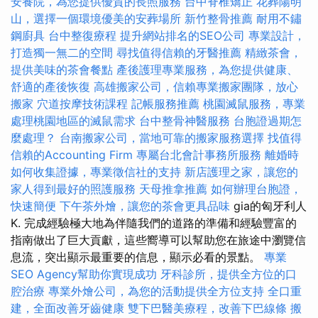
安養院，為您提供優質的長照服務
台中脊椎矯正
花葬陽明
山，選擇一個環境優美的安葬場所
新竹整骨推薦
耐用不鏽
鋼廚具
台中整復療程
提升網站排名的SEO公司
專業設計，
打造獨一無二的空間
尋找值得信賴的牙醫推薦
精緻茶會，
提供美味的茶會餐點
產後護理專業服務，為您提供健康、
舒適的產後恢復
高雄搬家公司，信賴專業搬家團隊，放心
搬家
穴道按摩技術課程
記帳服務推薦
桃園滅鼠服務，專業
處理桃園地區的滅鼠需求
台中整骨神醫服務
台胞證過期怎
麼處理？
台南搬家公司，當地可靠的搬家服務選擇
找值得
信賴的Accounting Firm
專屬台北會計事務所服務
離婚時
如何收集證據，專業徵信社的支持
新店護理之家，讓您的
家人得到最好的照護服務
天母推拿推薦
如何辦理台胞證，
快速簡便
下午茶外燴，讓您的茶會更具品味
gia的匈牙利人
K. 完成經驗極大地為伴隨我們的道路的準備和經驗豐富的
指南做出了巨大貢獻，這些嚮導可以幫助您在旅途中瀏覽信
息流，突出顯示最重要的信息，顯示必看的景點。
專業
SEO Agency幫助你實現成功
牙科診所，提供全方位的口
腔治療
專業外燴公司，為您的活動提供全方位支持
全口重
建，全面改善牙齒健康
雙下巴醫美療程，改善下巴線條
搬