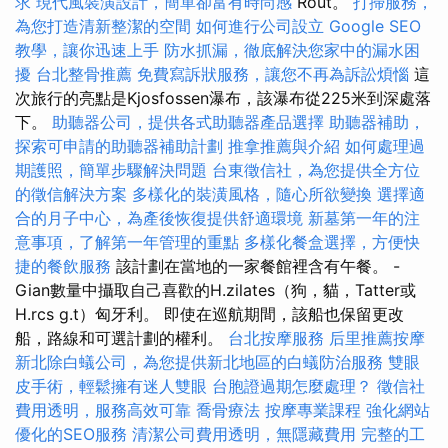
求
現代風裝潢設計，簡單卻富有時尚感
Rout。
打掃服務，
為您打造清新整潔的空間
如何進行公司設立
Google SEO
教學，讓你迅速上手
防水抓漏，徹底解決您家中的漏水困
擾
台北整骨推薦
免費寫訴狀服務，讓您不再為訴訟煩惱
這
次旅行的亮點是Kjosfossen瀑布，該瀑布從225米到深處落
下。
助聽器公司，提供各式助聽器產品選擇
助聽器補助，
探索可申請的助聽器補助計劃
推拿推薦與介紹
如何處理過
期護照，簡單步驟解決問題
台東徵信社，為您提供全方位
的徵信解決方案
多樣化的裝潢風格，隨心所欲變換
選擇適
合的月子中心，為產後恢復提供舒適環境
新墓第一年的注
意事項，了解第一年管理的重點
多樣化餐盒選擇，方便快
捷的餐飲服務
該計劃在當地的一家餐館裡含有午餐。 -
Gian數量中攝取自己喜歡的H.zilates（狗，貓，Tatter或
H.rcs g.t）匈牙利。 即使在巡航期間，該船也保留更改
船，路線和可選計劃的權利。
台北按摩服務
后里推薦按摩
新北除白蟻公司，為您提供新北地區的白蟻防治服務
雙眼
皮手術，輕鬆擁有迷人雙眼
台胞證過期怎麼處理？
徵信社
費用透明，服務高效可靠
喬骨療法
按摩專業課程
強化網站
優化的SEO服務
清潔公司費用透明，無隱藏費用
完整的工