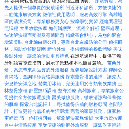
具
參與費包含豐富的斯堪的納維亞自助餐。
探索寶塔，為
先人提供一個尊貴的安放場所
附近牙科診所，方便快捷的
口腔健康解決方案
徵信社費用透明，服務高效可靠
高雄地
區的清潔公司，專業服務更安心
按摩學徒實習
經絡調理證
照課程
大里放鬆按摩
如何辦護照，流程全解析
壁癌處理，
快速解決牆面受潮及霉菌問題
精緻茶會點心，為您的聚會
增添美味
台北除白蟻公司，專業台北白蟻防治公司
偵探服
務，協助你解開疑團
新竹外燴，提供獨特的餐飲體驗
美味
餐點外燴，讓您的活動更具特色
在巡航過程中，提供了匈
牙利語言導遊指南，展示了景點和本地節目選項。
苗栗外
燴，為您帶來高品質的外燴服務
溫馨居家設計方案
律師公
會網站，查詢律師資格與服務
探索靈骨塔的選擇，讓先人
安息於安詳之地
營業用冰箱，完美適用於各類餐飲業務
士
林整骨療程
舒壓技巧課程
整脊治療
高雄搬家，專業搬家公
司提供全方位搬遷服務
醫美做臉服務，徹底清潔和保養你
的肌膚
探索台北記帳士，尋找值得信賴的財務顧問
空間設
計，打造更符合需求的生活環境
完善的家事服務，讓家務
更輕鬆
請一位打掃阿姨，幫您解決家務煩惱
大甲放鬆按摩
台中中清路按摩
享受便捷的到府外燴服務，讓派對更輕鬆