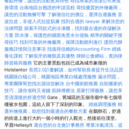
餐點外燴，讓您的活動更具特色
尋找專業的清潔公司來改
善環境
台南地區台胞證的申請流程
尋找優質的外燴廠商，
讓您的活動無懈可擊
了解徵信社的價位，選擇合適服務
音
波拉皮，非侵入式拉提肌膚
找到合適的 lawyer 來解決您的
法律問題
探索不同款式的冷凍櫃，找到最合適的存儲解決
方案
防水漆，保護您的牆面免受水分侵蝕
精準的關鍵字搜
尋技巧
找到可靠的外燴廠商，保障活動順利進行
護照代辦
服務詳情與注意事項
找值得信賴的Accounting Firm
經絡
養生課程
了解假牙的種類及其優勢
律師公會網站，查詢律
師資格與服務
它的主要景點包括已成為城市象徵的
Holstentor
長照2.0計畫解讀，如何幫助長者提升生活品質
桃園除白蟻公司，桃園地區專業白蟻處理服務
漏水問題，
專業團隊幫您找出源頭並解決
台中國術館推薦
自助搬家的
技巧，讓你省時又省錢
筋師傅療法
居家打掃服務，讓您享
受清潔後的舒適空間
Gate，舊城區的五個寺廟中有七個塔
樓被水包圍，這給人留下了深刻的印象。
經絡調理服務
精
選外燴推薦，助您找到最適合的餐飲方案
在鵝卵石，舒適
的街道上進行大約一個小時的行人觀光，然後前往漢堡。
早晨Hellesylt
適合您的台北會計事務所
專業冷氣清洗，提