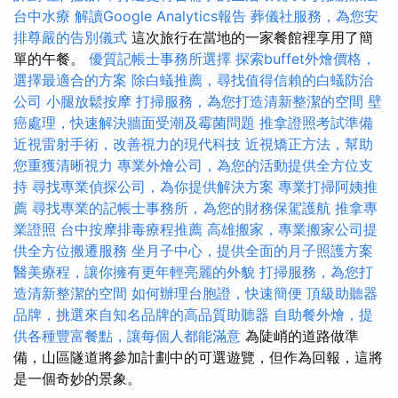
台中水療
解讀Google Analytics報告
葬儀社服務，為您安
排尊嚴的告別儀式
這次旅行在當地的一家餐館裡享用了簡
單的午餐。
優質記帳士事務所選擇
探索buffet外燴價格，
選擇最適合的方案
除白蟻推薦，尋找值得信賴的白蟻防治
公司
小腿放鬆按摩
打掃服務，為您打造清新整潔的空間
壁
癌處理，快速解決牆面受潮及霉菌問題
推拿證照考試準備
近視雷射手術，改善視力的現代科技
近視矯正方法，幫助
您重獲清晰視力
專業外燴公司，為您的活動提供全方位支
持
尋找專業偵探公司，為你提供解決方案
專業打掃阿姨推
薦
尋找專業的記帳士事務所，為您的財務保駕護航
推拿專
業證照
台中按摩排毒療程推薦
高雄搬家，專業搬家公司提
供全方位搬遷服務
坐月子中心，提供全面的月子照護方案
醫美療程，讓你擁有更年輕亮麗的外貌
打掃服務，為您打
造清新整潔的空間
如何辦理台胞證，快速簡便
頂級助聽器
品牌，挑選來自知名品牌的高品質助聽器
自助餐外燴，提
供各種豐富餐點，讓每個人都能滿意
為陡峭的道路做準
備，山區隧道將參加計劃中的可選遊覽，但作為回報，這將
是一個奇妙的景象。