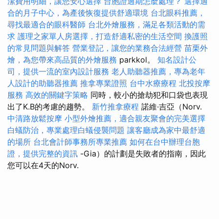
潔費用明細，讓您安心選擇
台胞證過期怎麼處理？
選擇適
合的月子中心，為產後恢復提供舒適環境
台北眼科推薦，
尋找最適合的眼科醫師
台北外燴服務，滿足各類活動的需
求
護理之家單人房選擇，打造舒適私密的生活空間
換護照
的常見問題與解答
營業登記，讓您的業務合法經營
苗栗外
燴，為您帶來高品質的外燴服務
parkkol。
知名設計公
司，提供一流的室內設計服務
老人助聽器推薦，專為老年
人設計的助聽器推薦
推拿專業證照
台中水療療程
北投按摩
服務
高效的關鍵字策略
同時，較小的搶劫犯和口袋也表現
出了K.B的考慮的趨勢。
新竹推拿療程
諾維·吉亞（Norv.
中清路放鬆按摩
小型外燴推薦，適合親友聚會的完美選擇
白蟻防治，專業處理白蟻侵襲問題
讓客廳成為家中最舒適
的場所
台北會計師事務所專業推薦
如何在台中辦理台胞
證，提供完整的資訊
-Gia）的計劃是失敗者的指南，因此
您可以在4天的Norv.