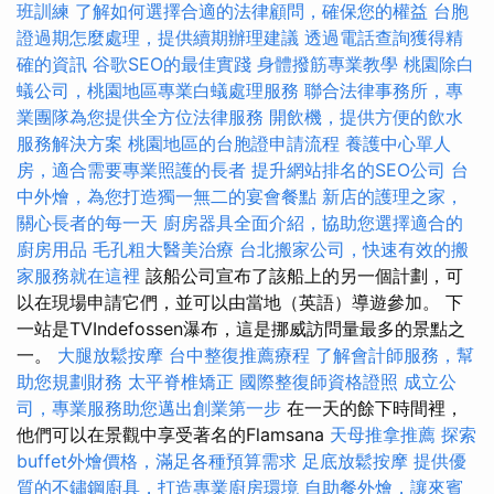
班訓練
了解如何選擇合適的法律顧問，確保您的權益
台胞
證過期怎麼處理，提供續期辦理建議
透過電話查詢獲得精
確的資訊
谷歌SEO的最佳實踐
身體撥筋專業教學
桃園除白
蟻公司，桃園地區專業白蟻處理服務
聯合法律事務所，專
業團隊為您提供全方位法律服務
開飲機，提供方便的飲水
服務解決方案
桃園地區的台胞證申請流程
養護中心單人
房，適合需要專業照護的長者
提升網站排名的SEO公司
台
中外燴，為您打造獨一無二的宴會餐點
新店的護理之家，
關心長者的每一天
廚房器具全面介紹，協助您選擇適合的
廚房用品
毛孔粗大醫美治療
台北搬家公司，快速有效的搬
家服務就在這裡
該船公司宣布了該船上的另一個計劃，可
以在現場申請它們，並可以由當地（英語）導遊參加。 下
一站是TVIndefossen瀑布，這是挪威訪問量最多的景點之
一。
大腿放鬆按摩
台中整復推薦療程
了解會計師服務，幫
助您規劃財務
太平脊椎矯正
國際整復師資格證照
成立公
司，專業服務助您邁出創業第一步
在一天的餘下時間裡，
他們可以在景觀中享受著名的Flamsana
天母推拿推薦
探索
buffet外燴價格，滿足各種預算需求
足底放鬆按摩
提供優
質的不鏽鋼廚具，打造專業廚房環境
自助餐外燴，讓來賓