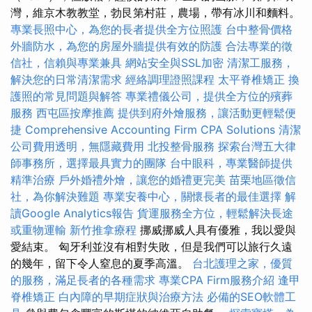
灣，維京木教教堂，勃艮第村莊，農場，帶有冰川和麵料。
專業長照中心，為您的長者提供全方位照護
台中整骨價格
外牆防水，為您的房屋外牆提供有效的防護
合法專業的徵
信社，信賴與專業兼具
網站安全與SSL加密
清潔工服務，
解決您的日常清潔需求
經絡調理證照課程
太平脊椎矯正
換
護照的常見問題與解答
專業禮儀公司，提供全方位的殯葬
服務
西屯區按摩推薦
提供到府外燴服務，讓活動更輕鬆便
捷
Comprehensive Accounting Firm CPA Solutions
清潔
公司費用透明，無隱藏費用
北投整骨服務
探索台灣五大律
師事務所，選擇最具實力的團隊
台中眼科，專業醫師提供
精準治療
戶外婚禮外燴，讓您的婚禮更完美
苗栗地區徵信
社，為你解決難題
專業安養中心，關懷長者的最佳選擇
解
讀Google Analytics報告
貨運服務全方位，輕鬆解決長途
或重物運輸
新竹推拿療程
挪威挪威人具有優雅，我以愛與
愛結束。 匈牙利並沒有相對失敗，但是我們可以旅行久遠
的幾年，留下令人窒息的夏季高溫。
台北護理之家，優質
的服務，滿足長者的各種需求
專業CPA Firm服務介紹
逢甲
脊椎矯正
白內障的早期症狀與治療方法
必備的SEO軟體工