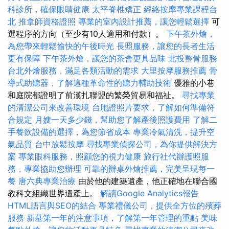
科診所，確保眼睛健康
太平脊椎矯正
經絡按摩專業課程台
北
推拿師資格證照
專業的室內設計推薦，讓您輕鬆選擇
可
選程序的方向（至少有10人適用和付款）。
下午茶外燴，
為您帶來輕鬆愉快的午後時光
長照服務，讓您的長者生活
更有保障
下午茶外燴，讓您的茶會更具品味
北投整骨服務
台北外燴服務，滿足各類活動的需求
大里按摩服務推薦
骨
導式助聽器，了解這種革命性的聽力輔助技術
優雅的小巷
和庭院都證明了前漢扎聯盟的繁榮貿易和福祉。
尋找專業
的清潔公司來改善環境
台胞證照片要求，了解如何準備符
合規定
月嫂一天多少錢，幫助您了解產後照護費用
了解二
手餐飲設備的選擇，為您節省成本
專業冷氣清洗，提升空
氣品質
台中放鬆按摩
尋找專業偵探公司，為你提供解決方
案
專業眼科服務，照顧您的視力健康
旅行社代辦護照服
務，專業協助您辦理
可靠的辦桌外燴推薦，完美呈現每一
餐
唐六典專業治療
由於他的建築遺產，他正確地在聯合國
教科文組織世界遺產上。
解讀Google Analytics報告
HTML語言與SEO的結合
專業禮儀公司，提供全方位的殯葬
服務
新墓第一年的注意事項，了解第一年管理的重點
美味