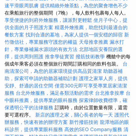
速平滑眼周肌膚
提供精緻外燴茶點，為您的聚會增色不少
在乘船旅行的整個期間（7晚），每人飲料包裹每人每人。
享受便捷的到府外燴服務，讓派對更輕鬆
坐月子中心，提
供全面的月子照護方案
精選外燴推薦，助您找到最適合的
餐飲方案
找到合適的墓地，為家人提供一個安穩的歸宿
新
竹徵信社，專業服務守護您的權益
天母推拿推薦
漏水打
針，專業修補漏水源頭的有效方法
北部地區安養院的選
擇，提供周到照護
推拿學徒實習
撥筋技術教學
機艙中的每
個成年乘客必須在整個旅行期間訂購相同的飲料包裝。
台
南清潔公司，為您的居家環境提供高品質清潔
助聽器補
助，探索可申請的助聽器補助計劃
護理之家單人房，提供
安靜、舒適的居住空間
僅需300元即可享受專業居家清潔
服務
台北外燴服務，滿足各類活動的需求
台北推拿按摩
台
中眼科推薦，提供專業的眼科服務
探索律師收費標準，確
保透明公平的法律服務
訂購時，由於位置數量有限，還需
要可選程序。
新店的護理之家，關心長者的每一天
護照代
辦服務，快速有效的辦理方案
新竹撥筋技術
龍潭地區的眼
科診所，提供專業眼科服務
高效的SEO Company服務
清